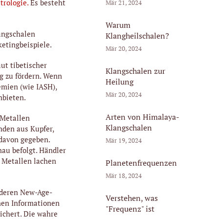
trologie.
Es besteht
Mär 21, 2024
Warum
langschalen
Klangheilschalen?
ketingbeispiele.
Mär 20, 2024
ut tibetischer
Klangschalen zur
g zu fördern. Wenn
Heilung
emien (wie IASH),
Mär 20, 2024
nbieten.
Arten von Himalaya-
 Metallen
Klangschalen
nden aus Kupfer,
 davon gegeben.
Mär 19, 2024
au befolgt. Händler
 Metallen lachen
Planetenfrequenzen
Mär 18, 2024
deren New-Age-
Verstehen, was
nen Informationen
"Frequenz" ist
eichert. Die wahre