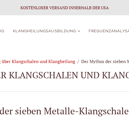
KOSTENLOSER VERSAND INNERHALB DER USA
OG
KLANGHEILUNGSAUSBILDUNG
FREQUENZANALYS
Klangheilungszertifizierung
Klangschalenkurs für
g über Klangschalen und Klangheilung
/
Der Mythos der sieben 
Anfänger
Portal für
ER KLANGSCHALEN UND KLAN
Kursteilnehmer des
Klangschalenkurses
der sieben Metalle-Klangschal