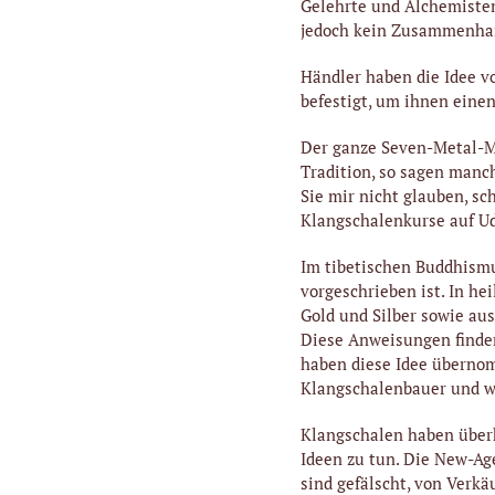
Gelehrte und Alchemiste
jedoch kein Zusammenhan
Händler haben die Idee v
befestigt, um ihnen einen
Der ganze Seven-Metal-My
Tradition, so sagen manc
Sie mir nicht glauben, s
Klangschalenkurse auf U
Im tibetischen Buddhismu
vorgeschrieben ist. In h
Gold und Silber sowie au
Diese Anweisungen finden
haben diese Idee überno
Klangschalenbauer und wen
Klangschalen haben überh
Ideen zu tun. Die New-Ag
sind gefälscht, von Verkä