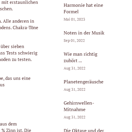
t mit erstaunlichen
Harmonie hat eine
schen.
Formel
Mai 01, 2023
. Alle anderen in
odens. Chakra-Töne
Noten in der Musik
Sep 01, 2022
 über sieben
ass Tests schwierig
Wie man richtig
hoden zu testen.
zuhört ...
Aug 31, 2022
be, das uns eine
Planetengeräusche
aus
Aug 31, 2022
Gehirnwellen-
Mitnahme
Aug 31, 2022
n aus dem
Die Oktave und der
% Zinn ist. Die