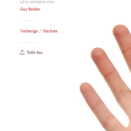
Klangschalen-Sets
GESCHRIEBEN VON
Guy Beider
Medien
Zubehör
Archiv
/
Vorherige
Nächste
Teile das