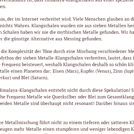
en.
hos, der im Internet verbreitet wird. Viele Menschen glauben an d
 nichts Wahres. Klangschalen wurden nie aus sieben Metallen her
 Schalen haben wir nie die mythischen Metalle gefunden. Wir h
r die günstige Alternative aus Messing gefunden.
 die Komplexität der Töne durch eine Mischung verschiedener Met
Mythos der sieben Metalle-Klangschalen verbreiten, lautet, dass 
 Frequenz beisteuert, weshalb Klangschalen deshalb so schön k
talle einen Planeten dar: Eisen (Mars), Kupfer (Venus), Zinn (Jupit
rkur) und Blei (Saturn).
imalaya-Klangschalen entsteht nicht durch diese Spekulation! St
che Frequenz Metalle wie Quecksilber oder Blei zum Gesamtklang
beiden Metalle sind überhaupt nicht resonant! Darüber hinaus si
e Metallmischung führt nicht zu einem tieferen oder satteren K
zeugen mehr Metalle einen stumpferen und weniger lebendigen K