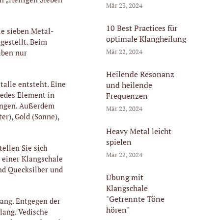
Mär 23, 2024
10 Best Practices für
ie sieben Metal-
optimale Klangheilung
gestellt. Beim
Mär 22, 2024
aben nur
Heilende Resonanz
alle entsteht. Eine
und heilende
jedes Element in
Frequenzen
lingen. Außerdem
Mär 22, 2024
er), Gold (Sonne),
Heavy Metal leicht
spielen
ellen Sie sich
Mär 22, 2024
 einer Klangschale
nd Quecksilber und
Übung mit
Klangschale
"Getrennte Töne
lang. Entgegen der
hören"
lang. Vedische