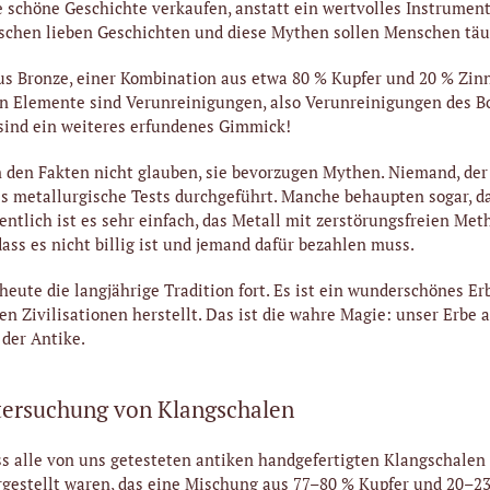
e schöne Geschichte verkaufen, anstatt ein wertvolles Instrumen
schen lieben Geschichten und diese Mythen sollen Menschen täu
s Bronze, einer Kombination aus etwa 80 % Kupfer und 20 % Zinn
en Elemente sind Verunreinigungen, also Verunreinigungen des B
sind ein weiteres erfundenes Gimmick!
den Fakten nicht glauben, sie bevorzugen Mythen. Niemand, der
ls metallurgische Tests durchgeführt. Manche behaupten sogar, d
gentlich ist es sehr einfach, das Metall mit zerstörungsfreien Met
dass es nicht billig ist und jemand dafür bezahlen muss.
eute die langjährige Tradition fort. Es ist ein wunderschönes Er
en Zivilisationen herstellt. Das ist die wahre Magie: unser Erbe 
der Antike.
tersuchung von Klangschalen
ass alle von uns getesteten antiken handgefertigten Klangschale
gestellt waren, das eine Mischung aus 77–80 % Kupfer und 20–23 