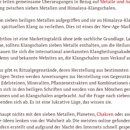
n teilen gemeinsame Überzeugungen in Bezug auf
Metalle und As
g zwischen sieben Metallen und Himalaya-Klangschalen.
on sieben heiligen Metallen aufgegriffen und sie an Himalaya-K
 spirituellen Klang zu verleihen. Dies ist eines der New-Age-Mar
thos ist eine Marketingtaktik ohne jede sachliche Grundlage. La
he, sollten Klangschalen sieben Metalle enthalten, um die Heilun
chauen Sie sich die international anerkannten Klangheilungsakad
demy und bekannte Websites an, die Klangschalen zum Verkauf a
s gibt es Ritualgegenstände, deren Herstellung aus bestimmten
eiligen Texten werden Anweisungen zur Herstellung von Gegenstä
s Edelsteinen, Mineralien, Pflanzenextrakten und Kombinationen
 sich in den heiligen Schriften und werden von den Mönchen gen
mmen und an Klangschalen angebracht. Auf die Frage nach sieben
den sich ab. Es ist eine lukrative Lüge, das wissen sie.
aupt nichts mit den sieben Metallen, Planeten,
Chakren
oder an
e-Ideen lenken von der Wahrheit ab. Die meisten online gefunde
ufern erstellt und aufgrund der Macht des Internets schnell gesp