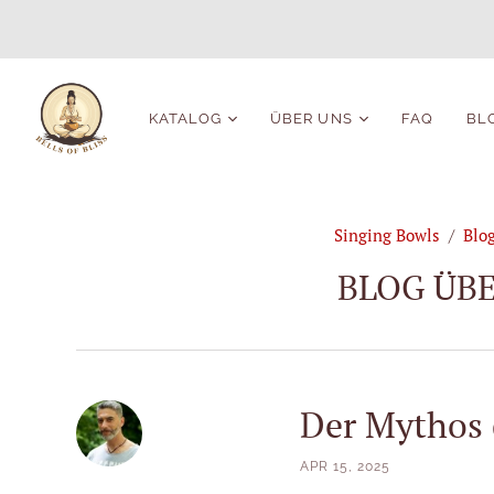
KATALOG
ÜBER UNS
FAQ
BL
Moderne
Vom Gründer der
Klangschalen
Glocken der
Glückseligkeit
Singing Bowls
/
Blo
Alle antiken Schalen
Über unsere
Große antike Schalen
BLOG ÜB
Instrumente
Schüsseln für die
Klangschalen setzen
Massage
Anpassung
Mittlere antike
Wir kaufen antike
Schalen
Klangschalen
Der Mythos 
Kleine antike Schalen
Seltene Klangschalen
APR 15, 2025