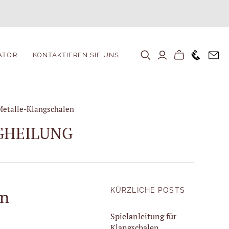
+1646 80
ATOR
KONTAKTIEREN SIE UNS
Metalle-Klangschalen
GHEILUNG
en
KÜRZLICHE POSTS
Spielanleitung für
Klangschalen