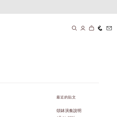
+1646 80
最近的貼文
頌缽演奏說明