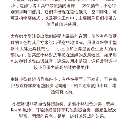
小，是修行者工具中最便攜的選擇——方便攜帶，不必特
別安排時間使用。它們常出現在靈性儀式、空間淨化、可
可及植物藥儀式，以及專注工作中，主要因為它們攜帶方
便且能隨時使用。
大多數小型缽發出我們範圍內最高的音調，儘管有些薄壁
缽的音色對其尺寸來說出乎意料地深沉。用邊緣敲擊小型
缽比大缽更具挑戰性——小直徑加上厚壁會產生更大的內
部張力，使某些小缽對皮革槌在邊緣的反應較差。如果用
包皮槌難以敲出邊緣音，建議改用木槌端，這通常對這些
較小且張力較高的缽效果更佳。
由於小型缽輕巧且底座小，有些在平面上不穩定。可在底
部放置橡膠防滑墊解決此問題——如果經常使用小缽，建
議備有此物。
小型缽也非常適合群體演奏。多個小缽組合演奏，或與
Koshi 風鈴、叮噹鈴或管鐘等其他樂器合奏，能產生層次
豐富、閃爍的音色，是單一缽難以達成的效果。