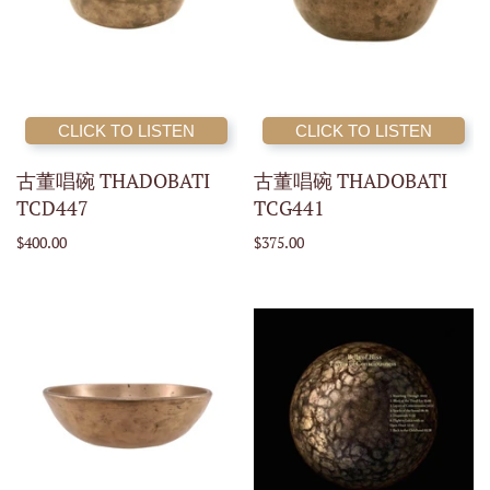
CLICK TO LISTEN
CLICK TO LISTEN
古董唱碗 THADOBATI
古董唱碗 THADOBATI
TCD447
TCG441
$400.00
$375.00