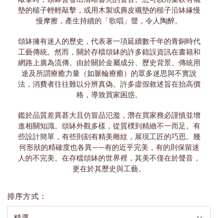
墊的槌子輕輕敲擊，或用木製或麂皮襯墊的槌子沿缽緣慢
慢摩擦，產生持續的「歌唱」聲，令人陶醉。
頌缽擁有迷人的歷史，代表著一項延續數千年的青銅時代
工藝傳統。然而，關於存檔頌缽的許多錯誤資訊在書籍和
網路上廣為流傳。由於關於金屬成分、歷史背景、傳統用
途及所謂療癒力量（如脈輪療癒）的眾多迷思與不實說
法，消費者往往難以分辨真偽。許多虛假敘述旨在抬高價
格，導致買家困惑。
鑑於品質差異甚大且仿冒品氾濫，潛在買家務必謹慎並增
進相關知識。頌缽外觀多樣，從質樸到精緻不一而足。有
些設計簡單，有些則刻有精美雕紋，展現工匠的巧思。幾
何形狀的精確度也各異——有的近乎完美，有的則保留迷
人的不完美。在存檔頌缽的世界裡，其美不僅在於聲音，
更在於其歷史與工藝。
排序方式：