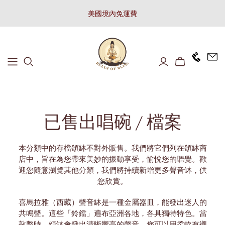
美國境內免運費
+1646 8
已售出唱碗 / 檔案
本分類中的存檔頌缽不對外販售。我們將它們列在頌缽商
店中，旨在為您帶來美妙的振動享受，愉悅您的聽覺。歡
迎您隨意瀏覽其他分類，我們將持續新增更多聲音缽，供
您欣賞。
喜馬拉雅（西藏）聲音缽是一種金屬器皿，能發出迷人的
共鳴聲。這些「鈴鐺」遍布亞洲各地，各具獨特特色。當
敲擊時，頌缽會發出清晰響亮的聲音。您可以用柔軟有襯