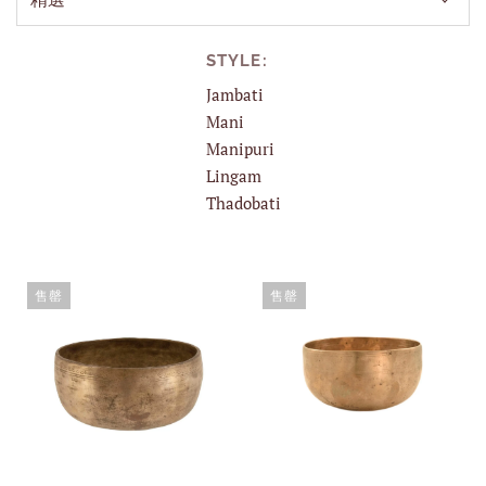
STYLE:
Jambati
Mani
Manipuri
Lingam
Thadobati
售罄
售罄