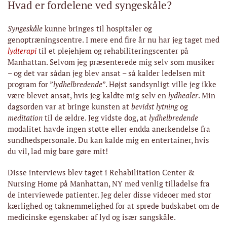
Hvad er fordelene ved syngeskåle?
Syngeskåle
kunne bringes til hospitaler og
genoptræningscentre. I mere end fire år nu har jeg taget med
lydterapi
til et plejehjem og rehabiliteringscenter på
Manhattan. Selvom jeg præsenterede mig selv som musiker
– og det var sådan jeg blev ansat – så kalder ledelsen mit
program for ”
lydhelbredende
”. Højst sandsynligt ville jeg ikke
være blevet ansat, hvis jeg kaldte mig selv en
lydhealer
. Min
dagsorden var at bringe kunsten at
bevidst lytning
og
meditation
til de ældre. Jeg vidste dog, at
lydhelbredende
modalitet havde ingen støtte eller endda anerkendelse fra
sundhedspersonale. Du kan kalde mig en entertainer, hvis
du vil, lad mig bare gøre mit!
Disse interviews blev taget i Rehabilitation Center &
Nursing Home på Manhattan, NY med venlig tilladelse fra
de interviewede patienter. Jeg deler disse videoer med stor
kærlighed og taknemmelighed for at sprede budskabet om de
medicinske egenskaber af lyd og især sangskåle.