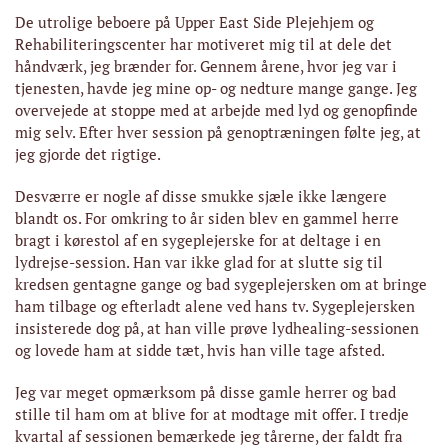
De utrolige beboere på Upper East Side Plejehjem og
Rehabiliteringscenter har motiveret mig til at dele det
håndværk, jeg brænder for. Gennem årene, hvor jeg var i
tjenesten, havde jeg mine op- og nedture mange gange. Jeg
overvejede at stoppe med at arbejde med lyd og genopfinde
mig selv. Efter hver session på genoptræningen følte jeg, at
jeg gjorde det rigtige.
Desværre er nogle af disse smukke sjæle ikke længere
blandt os. For omkring to år siden blev en gammel herre
bragt i kørestol af en sygeplejerske for at deltage i en
lydrejse-session. Han var ikke glad for at slutte sig til
kredsen gentagne gange og bad sygeplejersken om at bringe
ham tilbage og efterladt alene ved hans tv. Sygeplejersken
insisterede dog på, at han ville prøve lydhealing-sessionen
og lovede ham at sidde tæt, hvis han ville tage afsted.
Jeg var meget opmærksom på disse gamle herrer og bad
stille til ham om at blive for at modtage mit offer. I tredje
kvartal af sessionen bemærkede jeg tårerne, der faldt fra