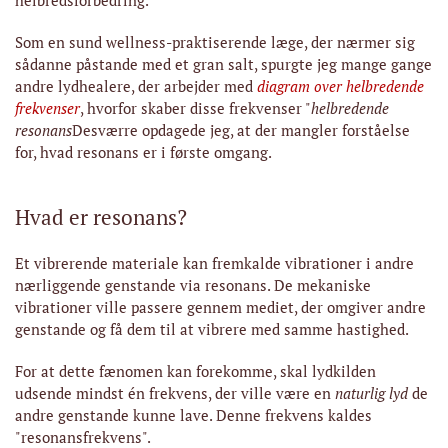
helbredsforbedring.
Som en sund wellness-praktiserende læge, der nærmer sig
sådanne påstande med et gran salt, spurgte jeg mange gange
andre lydhealere, der arbejder med
diagram over helbredende
frekvenser
, hvorfor skaber disse frekvenser "
helbredende
resonans
Desværre opdagede jeg, at der mangler forståelse
for, hvad resonans er i første omgang.
Hvad er resonans?
Et vibrerende materiale kan fremkalde vibrationer i andre
nærliggende genstande via resonans. De mekaniske
vibrationer ville passere gennem mediet, der omgiver andre
genstande og få dem til at vibrere med samme hastighed.
For at dette fænomen kan forekomme, skal lydkilden
udsende mindst én frekvens, der ville være en
naturlig lyd
de
andre genstande kunne lave. Denne frekvens kaldes
"resonansfrekvens".