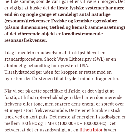
helt de samme, som de var i går eller vil være i morgen. Det
er vigtigt at huske det
de fleste fysiske systemer har
mere
end én og nogle gange et uendeligt antal naturlige
(resonans)frekvenser. Fysiske og kemiske egenskaber
(såsom dimensioner, tæthed og kemisk sammensætning)
af det vibrerende objekt er forudbestemmende
resonansfrekvenser.
I dag i medicin er udøvelsen af ​​litotripsi blevet en
standardprocedure. Shock Wave Lithotripsy (SWL) er en
almindelig behandling for nyresten i USA.
Ultralydstødbølger uden for kroppen er rettet mod en
nyresten, der får stenen til at bryde i mindre fragmenter.
Når vi ser på dette specifikke tilfælde, er det vigtigt at
forstå, at lithotripter-chokbølgen ikke har en dominerende
frekvens eller tone, men snarere dens energi er spredt over
et meget stort frekvensområde. Dette er et karakteristisk
træk ved en kort puls. Det meste af energien i stødbølgen er
mellem 100 kHz og 1 MHz (100000Hz – 1000000Hz). Det
betyder, at det er usandsynligt, at en
lithotriptor
bryder