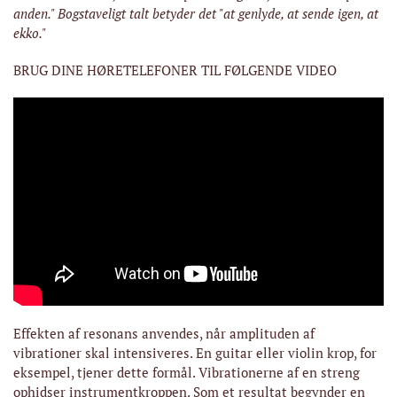
anden." Bogstaveligt talt betyder det "at genlyde, at sende igen, at
ekko."
BRUG DINE HØRETELEFONER TIL FØLGENDE VIDEO
Effekten af ​​resonans anvendes, når amplituden af ​​
vibrationer skal intensiveres. En guitar eller violin krop, for
eksempel, tjener dette formål. Vibrationerne af en streng
ophidser instrumentkroppen. Som et resultat begynder en