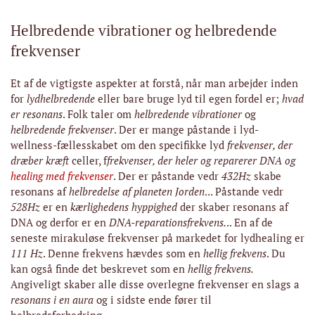
Helbredende vibrationer og helbredende
frekvenser
Et af de vigtigste aspekter at forstå, når man arbejder inden
for
lydhelbredende
eller bare bruge lyd til egen fordel er;
hvad
er resonans
. Folk taler om
helbredende vibrationer
og
helbredende frekvenser
. Der er mange påstande i lyd-
wellness-fællesskabet om den specifikke lyd
frekvenser, der
dræber kræft
celler, f
frekvenser, der heler og reparerer DNA og
healing med frekvenser
. Der er påstande vedr
432Hz
skabe
resonans af
helbredelse af planeten Jorden
... Påstande vedr
528Hz
er en
kærlighedens hyppighed
der skaber resonans af
DNA og derfor er en
DNA-reparationsfrekvens.
.. En af de
seneste mirakuløse frekvenser på markedet for lydhealing er
111 Hz
. Denne frekvens hævdes som en
hellig frekvens
. Du
kan også finde det beskrevet som en
hellig frekvens.
Angiveligt skaber alle disse overlegne frekvenser en slags a
resonans i en aura
og i sidste ende fører til