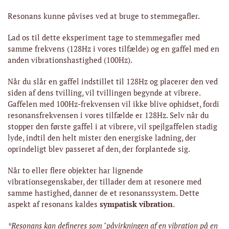
Resonans kunne påvises ved at bruge to stemmegafler.
Lad os til dette eksperiment tage to stemmegafler med
samme frekvens (128Hz i vores tilfælde) og en gaffel med en
anden vibrationshastighed (100Hz).
Når du slår en gaffel indstillet til 128Hz og placerer den ved
siden af ​​dens tvilling, vil tvillingen begynde at vibrere.
Gaffelen med 100Hz-frekvensen vil ikke blive ophidset, fordi
resonansfrekvensen i vores tilfælde er 128Hz. Selv når du
stopper den første gaffel i at vibrere, vil spejlgaffelen stadig
lyde, indtil den helt mister den energiske ladning, der
oprindeligt blev passeret af den, der forplantede sig.
Når to eller flere objekter har lignende
vibrationsegenskaber, der tillader dem at resonere med
samme hastighed, danner de et resonanssystem. Dette
aspekt af resonans kaldes
sympatisk vibration
.
*Resonans kan defineres som "påvirkningen af ​​en vibration på en