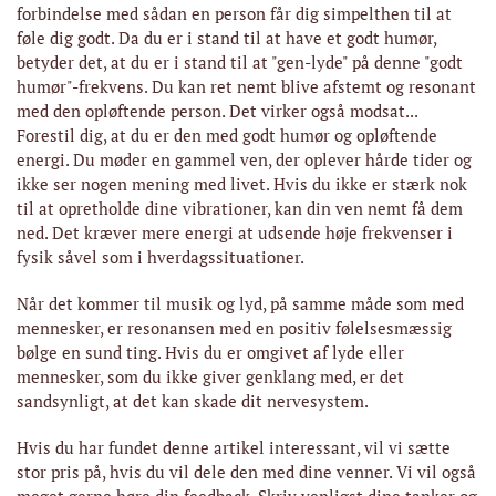
forbindelse med sådan en person får dig simpelthen til at
føle dig godt. Da du er i stand til at have et godt humør,
betyder det, at du er i stand til at "gen-lyde" på denne "godt
humør"-frekvens. Du kan ret nemt blive afstemt og resonant
med den opløftende person. Det virker også modsat...
Forestil dig, at du er den med godt humør og opløftende
energi. Du møder en gammel ven, der oplever hårde tider og
ikke ser nogen mening med livet. Hvis du ikke er stærk nok
til at opretholde dine vibrationer, kan din ven nemt få dem
ned. Det kræver mere energi at udsende høje frekvenser i
fysik såvel som i hverdagssituationer.
Når det kommer til musik og lyd, på samme måde som med
mennesker, er resonansen med en positiv følelsesmæssig
bølge en sund ting. Hvis du er omgivet af lyde eller
mennesker, som du ikke giver genklang med, er det
sandsynligt, at det kan skade dit nervesystem.
Hvis du har fundet denne artikel interessant, vil vi sætte
stor pris på, hvis du vil dele den med dine venner. Vi vil også