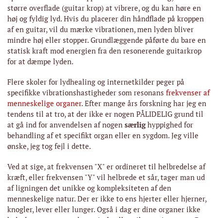
større overflade (guitar krop) at vibrere, og du kan høre en
høj og fyldig lyd. Hvis du placerer din håndflade på kroppen
af ​​en guitar, vil du mærke vibrationen, men lyden bliver
mindre høj eller stopper. Grundlæggende påførte du bare en
statisk kraft mod energien fra den resonerende guitarkrop
for at dæmpe lyden.
Flere skoler for lydhealing og internetkilder peger på
specifikke vibrationshastigheder som resonans
frekvenser af
menneskelige organer
. Efter mange års forskning har jeg en
tendens til at tro, at der ikke er nogen PÅLIDELIG grund til
at gå ind for anvendelsen af ​​nogen
særlig
hyppighed for
behandling af et specifikt organ eller en sygdom. Jeg ville
ønske, jeg tog fejl i dette.
Ved at sige, at frekvensen "X" er ordineret til helbredelse af
kræft, eller frekvensen "Y" vil helbrede et sår, tager man ud
af ligningen det unikke og kompleksiteten af ​​den
menneskelige natur. Der er ikke to ens hjerter eller hjerner,
knogler, lever eller lunger. Også i dag er dine organer ikke