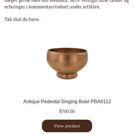
meget gerne høre din feedback. Skriv venligst dine tanker og
erfaringer i kommentarvinduet under artiklen.
Tak skal du have.