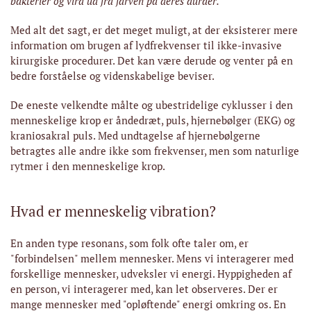
bakterier og vira ud fra farven på deres auraer.
Med alt det sagt, er det meget muligt, at der eksisterer mere
information om brugen af ​​lydfrekvenser til ikke-invasive
kirurgiske procedurer. Det kan være derude og venter på en
bedre forståelse og videnskabelige beviser.
De eneste velkendte målte og ubestridelige cyklusser i den
menneskelige krop er åndedræt, puls, hjernebølger (EKG) og
kraniosakral puls. Med undtagelse af hjernebølgerne
betragtes alle andre ikke som frekvenser, men som naturlige
rytmer i den menneskelige krop.
Hvad er menneskelig vibration?
En anden type resonans, som folk ofte taler om, er
"forbindelsen" mellem mennesker. Mens vi interagerer med
forskellige mennesker, udveksler vi energi. Hyppigheden af ​​
en person, vi interagerer med, kan let observeres. Der er
mange mennesker med "opløftende" energi omkring os. En