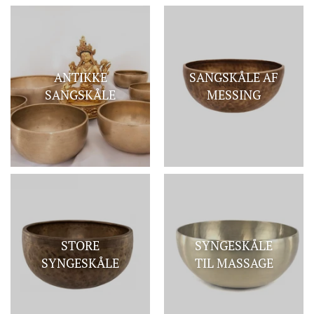
ANTIKKE
SANGSKÅLE AF
SANGSKÅLE
MESSING
STORE
SYNGESKÅLE
SYNGESKÅLE
TIL MASSAGE