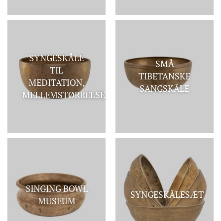
SYNGESKÅLE
SMÅ
TIL
TIBETANSKE
MEDITATION,
SANGSKÅLE
MELLEMSTØRRELSE
SINGING BOWL
SYNGESKÅLESÆT
MUSEUM