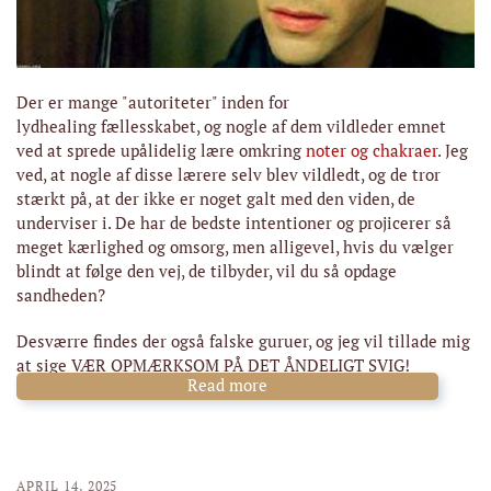
Der er mange "autoriteter" inden for
lydhealing
fællesskabet, og nogle af dem vildleder emnet
ved at sprede upålidelig lære
omkring
noter og chakraer
. Jeg
ved, at nogle af disse lærere selv blev vildledt, og de tror
stærkt på, at der ikke er noget galt med den viden, de
underviser i. De har de bedste intentioner og projicerer så
meget kærlighed og omsorg, men alligevel, hvis du vælger
blindt at følge den vej, de tilbyder, vil du så opdage
sandheden?
Desværre findes der også falske guruer, og jeg vil tillade mig
at sige VÆR OPMÆRKSOM PÅ DET ÅNDELIGT SVIG!
Read more
APRIL 14, 2025