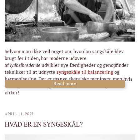
Selvom man ikke ved noget om, hvordan sangskåle blev
brugt før i tiden, har moderne udøvere
af
lydhelbredende
udvikler nye færdigheder og genopfinder
teknikker til at udnytte
syngeskåle til balancering
og
harmonisering. Der er mange skeptiske meninger, men hvis
Read more
du ved, hvad du skal gøre med skålen - vil du se, at det
virker!
APRIL 11, 2025
HVAD ER EN SYNGESKÅL?