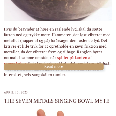
Hvis du begynder at høre en raslende lyd, skal du sætte
farten ned og trykke mere. Hammeren, der løst vibrerer mod
metallet (hopper af og på) forårsager den raslende lyd. Det
kræver et lille tryk for at opretholde en jævn friktion med
metallet, da det vibrerer frem og tilbage. Ranglen høres
normalt i samme område, når
spiller på kanten af
syngeskålen
. Det sker, fordi trykket i det område er lidt løst.
Read more
Vibrationen kan ikke bygges op til en konstant (stabil)
intensitet, hvis sangskålen rumler.
APRIL 15, 2025
THE SEVEN METALS SINGING BOWL MYTE