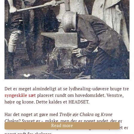
Det er meget almindeligt at se lydhealing-udøvere bruge tre
syngeskåle sæt
placeret rundt om hovedområdet. Venstre,
højre og krone. Dette kaldes et HEADSET.
Har det noget at gøre med
Tredje øje Chakra
og
Krone
Chakra
? Svaret er - måske, men der er noget andet, der er
Read more
mere indlysende end de spekulative antagelser om, at det er
noget godt for
chakraer
.