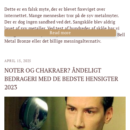
Dette er en falsk myte, der er blevet foreviget over
internettet. Mange mennesker tror på de syv metalmyter.
Der er dog ingen sandhed ved det. Sangskåle blev aldrig
lavet af syv metaller. Ved test af hundreder af skåle har vi
Read more
aldrig fundet de mytiske syv metaller. Vi har kun fundet Bell
Metal Bronze eller det billige messingalternativ.
APRIL 15, 2025
NOTER OG CHAKRAER? ÅNDELIGT
BEDRAGERI MED DE BEDSTE HENSIGTER
2023