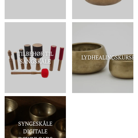
TILBEHØR TIL
LYDHEALINGSKURSE
SANGSKÅLE
SYNGESKÅLE
DIGITALE