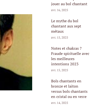
jouer au bol chantant
avr. 16, 2025
Le mythe du bol
chantant aux sept
métaux
avr. 15, 2025
Notes et chakras ?
Fraude spirituelle avec
les meilleures
intentions 2023
avr. 15, 2025
Bols chantants en
bronze et laiton
versus bols chantants
en cristal ou en verre
avr. 14, 2025