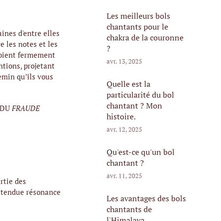
Les meilleurs bols
chantants pour le
ines d'entre elles
chakra de la couronne
e les notes et les
?
croient fermement
avr. 13, 2025
ntions, projetant
emin qu’ils vous
Quelle est la
particularité du bol
chantant ? Mon
T DU
FRAUDE
histoire.
avr. 12, 2025
Qu'est-ce qu'un bol
chantant ?
avr. 11, 2025
rtie des
rétendue résonance
Les avantages des bols
chantants de
l'Himalaya