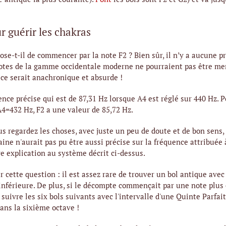
r guérir les chakras
se-t-il de commencer par la note F2 ? Bien sûr, il n’y a aucune p
 notes de la gamme occidentale moderne ne pourraient pas être me
ce serait anachronique et absurde !
ce précise qui est de 87,31 Hz lorsque A4 est réglé sur 440 Hz. 
A4=432 Hz, F2 a une valeur de 85,72 Hz.
regardez les choses, avec juste un peu de doute et de bon sens, i
aine n'aurait pas pu être aussi précise sur la fréquence attribuée à 
re explication au système décrit ci-dessus.
r cette question : il est assez rare de trouver un bol antique avec
u inférieure. De plus, si le décompte commençait par une note pl
suivre les six bols suivants avec l'intervalle d'une Quinte Parfaite
dans la sixième octave !