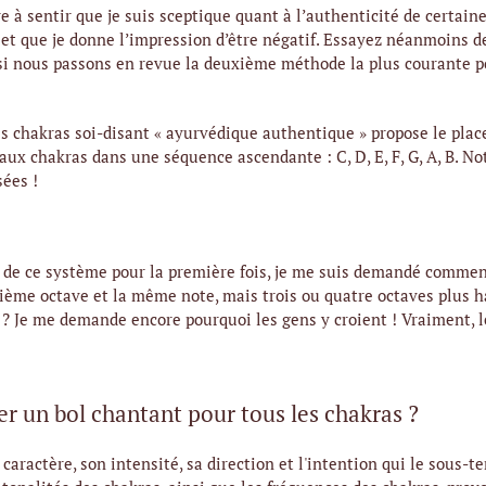
à sentir que je suis sceptique quant à l’authenticité de certain
et que je donne l’impression d’être négatif. Essayez néanmoins d
si nous passons en revue la deuxième méthode la plus courante po
s chakras soi-disant « ayurvédique authentique » propose le pla
ux chakras dans une séquence ascendante : C, D, E, F, G, A, B. N
sées !
 de ce système pour la première fois, je me suis demandé comment
xième octave et la même note, mais trois ou quatre octaves plus h
 ? Je me demande encore pourquoi les gens y croient ! Vraiment, 
er un bol chantant pour tous les chakras ?
 caractère, son intensité, sa direction et l'intention qui le sous-te