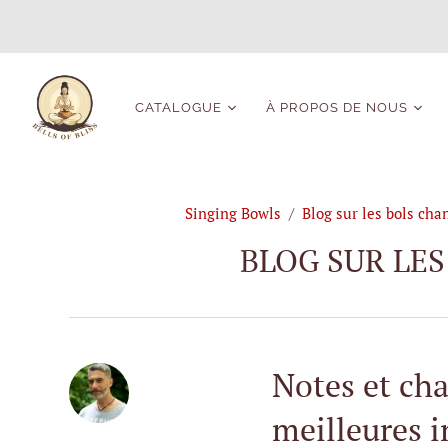
CATALOGUE
À PROPOS DE NOUS
Bols chantants
Du fondateur de Bells
contemporains
Of Bliss
Singing Bowls
/
Blog sur les bols cha
Tous les bols
À propos de nos
chantants antiques
instruments
BLOG SUR LE
Grands bols
Personnalisation du
chantants antiques
set de bols chantants
Bols chantants pour
Nous achetons des
massage
bols chantants
anciens
Bols chantants
Notes et cha
antiques moyens
meilleures 
Petits bols chantants
antiques