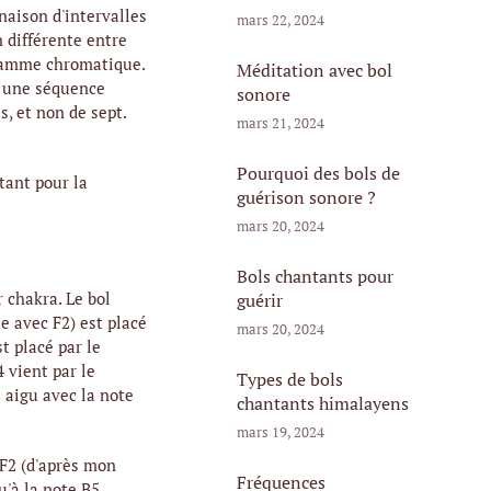
naison d'intervalles
mars 22, 2024
 différente entre
e gamme chromatique.
Méditation avec bol
e une séquence
sonore
s, et non de sept.
mars 21, 2024
Pourquoi des bols de
tant pour la
guérison sonore ?
mars 20, 2024
Bols chantants pour
 chakra. Le bol
guérir
e avec F2) est placé
mars 20, 2024
t placé par le
 vient par le
Types de bols
e aigu avec la note
chantants himalayens
mars 19, 2024
F2 (d'après mon
Fréquences
u'à la note B5.