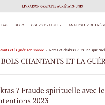
LIVRAISON GRATUITE AUX ÉTATS-UNIS
FAQ
BLOG
COURS GRATUIT
ANALYSEUR DE FRÉ
Certification de
guérison sonore
ntants et la guérison sonore
/
Notes et chakras ? Fraude spiritue
Cours gratuit
Mes cours
S BOLS CHANTANTS ET LA GUÉ
kras ? Fraude spirituelle avec le
intentions 2023