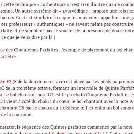
ar cette technique « authentique » n'est rien d'autre qu'une combi
sonne. Un autre système dit « ayurvédique » propose une relation
 chakras. Ceci est similaire à ce que les musiciens appellent un
e ces professeurs « authentiques » ne savent même pas construir
arfaite et ne semblent pas se soucier de la présence de douze note
ce que je veux dire par là !
nce des Cinquièmes Parfaites, l’exemple de placement du bol chan
ait être :
ote F2
(F de la deuxième octave) est placé par les pieds ou premier
(C de la troisième octave, formant un intervalle de Quinte Parfait
. Le bol chantant note G3 est le prochain Cinquième Parfait et es
 D4 vient à côté du chakra du cœur, le bol chantant avec la note A4
 chantant E5 par le chakra du troisième œil, et enfin un bol sonor
a de la couronne.
stater, la séquence des Quintes parfaites commence par la note 
e antique la plus courante).
Pont
les bols sont F2 et G2) et va jusq