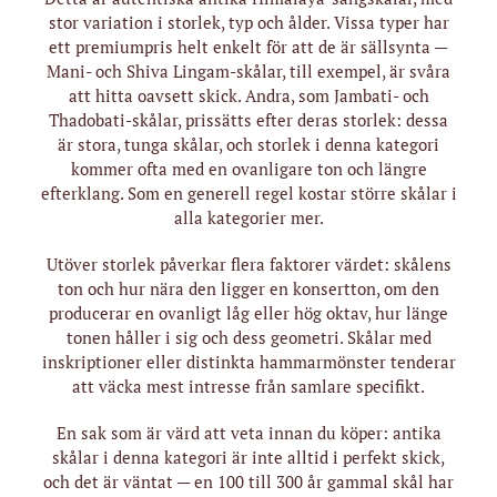
stor variation i storlek, typ och ålder. Vissa typer har
ett premiumpris helt enkelt för att de är sällsynta —
Mani- och Shiva Lingam-skålar, till exempel, är svåra
att hitta oavsett skick. Andra, som Jambati- och
Thadobati-skålar, prissätts efter deras storlek: dessa
är stora, tunga skålar, och storlek i denna kategori
kommer ofta med en ovanligare ton och längre
efterklang. Som en generell regel kostar större skålar i
alla kategorier mer.
Utöver storlek påverkar flera faktorer värdet: skålens
ton och hur nära den ligger en konsertton, om den
producerar en ovanligt låg eller hög oktav, hur länge
tonen håller i sig och dess geometri. Skålar med
inskriptioner eller distinkta hammarmönster tenderar
att väcka mest intresse från samlare specifikt.
En sak som är värd att veta innan du köper: antika
skålar i denna kategori är inte alltid i perfekt skick,
och det är väntat — en 100 till 300 år gammal skål har