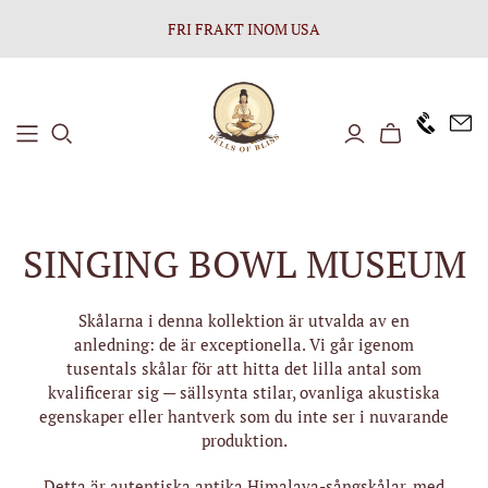
FRI FRAKT INOM USA
+1646 8
SINGING BOWL MUSEUM
Skålarna i denna kollektion är utvalda av en
anledning: de är exceptionella. Vi går igenom
tusentals skålar för att hitta det lilla antal som
kvalificerar sig — sällsynta stilar, ovanliga akustiska
egenskaper eller hantverk som du inte ser i nuvarande
produktion.
Detta är autentiska antika Himalaya-sångskålar, med