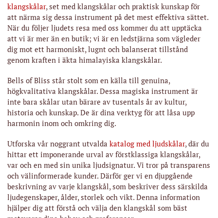
klangskålar
, set med klangskålar och praktisk kunskap för
att närma sig dessa instrument på det mest effektiva sättet.
När du följer ljudets resa med oss kommer du att upptäcka
att vi är mer än en butik; vi är en ledstjärna som vägleder
dig mot ett harmoniskt, lugnt och balanserat tillstånd
genom kraften i äkta himalayiska klangskålar.
Bells of Bliss står stolt som en källa till genuina,
högkvalitativa klangskålar. Dessa magiska instrument är
inte bara skålar utan bärare av tusentals år av kultur,
historia och kunskap. De är dina verktyg för att låsa upp
harmonin inom och omkring dig.
Utforska vår noggrant utvalda
katalog med ljudskålar
, där du
hittar ett imponerande urval av förstklassiga klangskålar,
var och en med sin unika ljudsignatur. Vi tror på transparens
och välinformerade kunder. Därför ger vi en djupgående
beskrivning av varje klangskål, som beskriver dess särskilda
ljudegenskaper, ålder, storlek och vikt. Denna information
hjälper dig att förstå och välja den klangskål som bäst