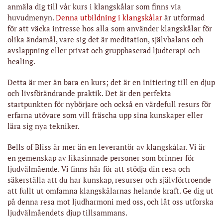
anmäla dig till vår kurs i klangskålar som finns via
huvudmenyn.
Denna utbildning i klangskålar
är utformad
för att väcka intresse hos alla som använder klangskålar för
olika ändamål, vare sig det är meditation, självbalans och
avslappning eller privat och gruppbaserad ljudterapi och
healing.
Detta är mer än bara en kurs; det är en initiering till en djup
och livsförändrande praktik. Det är den perfekta
startpunkten för nybörjare och också en värdefull resurs för
erfarna utövare som vill fräscha upp sina kunskaper eller
lära sig nya tekniker.
Bells of Bliss är mer än en leverantör av klangskålar. Vi är
en gemenskap av likasinnade personer som brinner för
ljudvälmående. Vi finns här för att stödja din resa och
säkerställa att du har kunskap, resurser och självförtroende
att fullt ut omfamna klangskålarnas helande kraft. Ge dig ut
på denna resa mot ljudharmoni med oss, och låt oss utforska
ljudvälmåendets djup tillsammans.