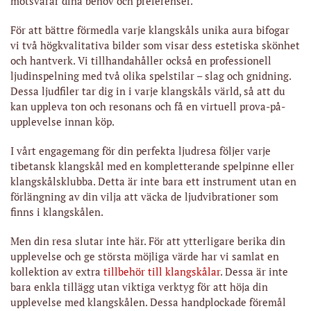
motsvarar dina behov och preferenser.
För att bättre förmedla varje klangskåls unika aura bifogar
vi två högkvalitativa bilder som visar dess estetiska skönhet
och hantverk. Vi tillhandahåller också en professionell
ljudinspelning med två olika spelstilar – slag och gnidning.
Dessa ljudfiler tar dig in i varje klangskåls värld, så att du
kan uppleva ton och resonans och få en virtuell prova-på-
upplevelse innan köp.
I vårt engagemang för din perfekta ljudresa följer varje
tibetansk klangskål med en kompletterande spelpinne eller
klangskålsklubba. Detta är inte bara ett instrument utan en
förlängning av din vilja att väcka de ljudvibrationer som
finns i klangskålen.
Men din resa slutar inte här. För att ytterligare berika din
upplevelse och ge största möjliga värde har vi samlat en
kollektion av extra
tillbehör till klangskålar
. Dessa är inte
bara enkla tillägg utan viktiga verktyg för att höja din
upplevelse med klangskålen. Dessa handplockade föremål