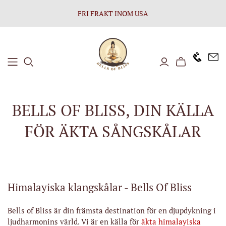
FRI FRAKT INOM USA
+1646 8
BELLS OF BLISS, DIN KÄLLA
FÖR ÄKTA SÅNGSKÅLAR
Himalayiska klangskålar - Bells Of Bliss
Bells of Bliss är din främsta destination för en djupdykning i
ljudharmonins värld. Vi är en källa för
äkta himalayiska