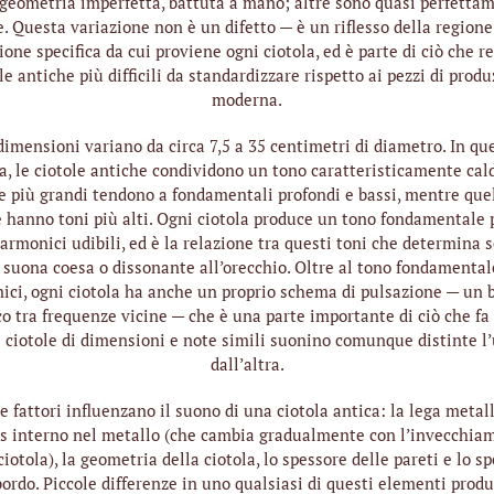
geometria imperfetta, battuta a mano; altre sono quasi perfetta
. Questa variazione non è un difetto — è un riflesso della regione
ione specifica da cui proviene ogni ciotola, ed è parte di ciò che r
le antiche più difficili da standardizzare rispetto ai pezzi di prod
moderna.
dimensioni variano da circa 7,5 a 35 centimetri di diametro. In qu
 le ciotole antiche condividono un tono caratteristicamente cal
e più grandi tendono a fondamentali profondi e bassi, mentre que
e hanno toni più alti. Ogni ciotola produce un tono fondamentale 
 armonici udibili, ed è la relazione tra questi toni che determina 
 suona coesa o dissonante all’orecchio. Oltre al tono fondamental
ici, ogni ciotola ha anche un proprio schema di pulsazione — un b
co tra frequenze vicine — che è una parte importante di ciò che fa 
 ciotole di dimensioni e note simili suonino comunque distinte l
dall’altra.
 fattori influenzano il suono di una ciotola antica: la lega metall
ss interno nel metallo (che cambia gradualmente con l’invecchia
ciotola), la geometria della ciotola, lo spessore delle pareti e lo s
bordo. Piccole differenze in uno qualsiasi di questi elementi prod