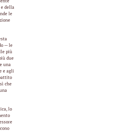
mente
 e della
ende le
uzione
esta
do — le
lle più
più due
se una
e e agli
attito
sì che
’una
ica, lo
mento
pessore
ucono