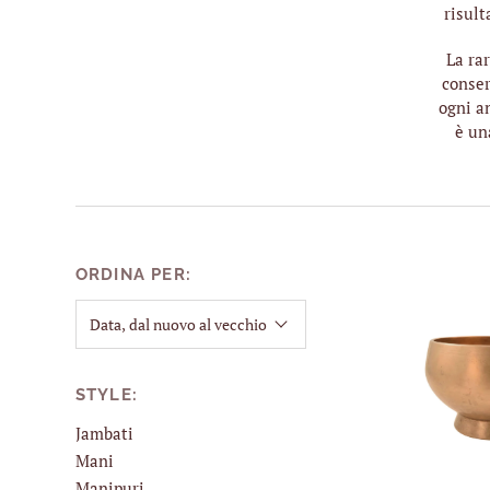
risult
La ra
conser
ogni a
è un
ORDINA PER:
STYLE:
Jambati
Mani
Manipuri