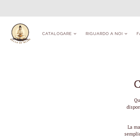
CATALOGARE
RIGUARDO A NOI
F
Campane tibetane
Dal fondatore di Bells
contemporanee
Of Bliss
Tutte le antiche
Informazioni sui
campane tibetane
nostri strumenti
C
Grandi campane
Personalizzazione del
tibetane antiche
set di campane
tibetane
Ciotole Per Il
Qu
Massaggio
Acquistiamo campane
dispon
tibetane antiche
Campane tibetane
medie antiche
La ma
Piccole antiche
semplic
campane tibetane