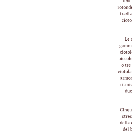
una 
rotonde
Rare antiche
tradiz
campane tibetane
cioto
Set di campane
tibetane
Le 
Media
gamma,
Accessori
ciotol
piccol
Archivio
o tre
ciotola
armon
ritmi
due
Cinque
stre
della 
del 