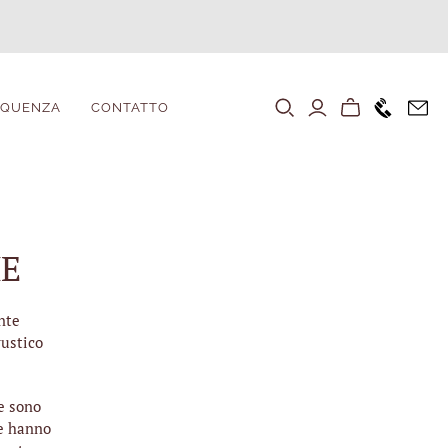
+1646 80
EQUENZA
CONTATTO
HE
nte
rustico
e sono
ne hanno