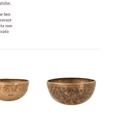
ntiche.
he ben
trovare
sta non
rcato