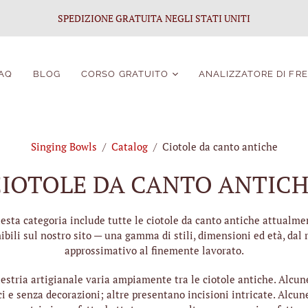
SPEDIZIONE GRATUITA NEGLI STATI UNITI
AQ
BLOG
CORSO GRATUITO
ANALIZZATORE DI FR
Certificazione di
guarigione del suono
Singing Bowls
/
Catalog
/
Ciotole da canto antiche
Corso gratuito
Portale Studenti
IOTOLE DA CANTO ANTIC
Iscritti ai Corsi
Gratuiti
esta categoria include tutte le ciotole da canto antiche attualme
ibili sul nostro sito — una gamma di stili, dimensioni ed età, dal 
approssimativo al finemente lavorato.
estria artigianale varia ampiamente tra le ciotole antiche. Alcun
i e senza decorazioni; altre presentano incisioni intricate. Alcu