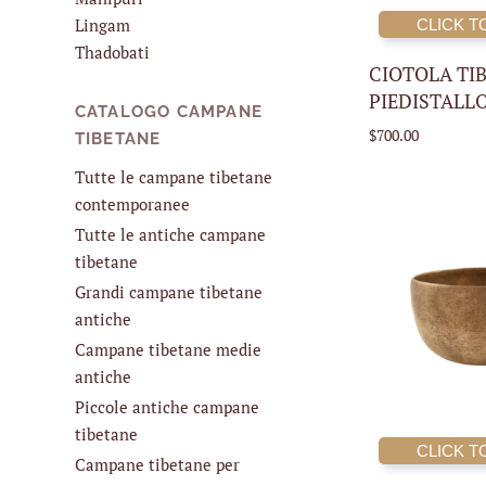
Lingam
CLICK T
Thadobati
CIOTOLA TI
PIEDISTALL
CATALOGO CAMPANE
$700.00
TIBETANE
Tutte le campane tibetane
contemporanee
Tutte le antiche campane
tibetane
Grandi campane tibetane
antiche
Campane tibetane medie
antiche
Piccole antiche campane
tibetane
CLICK T
Campane tibetane per