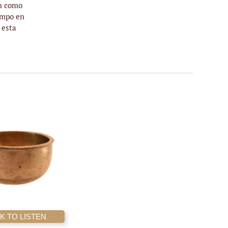
ón como
ampo en
 esta
K TO LISTEN
AÑADIR AL