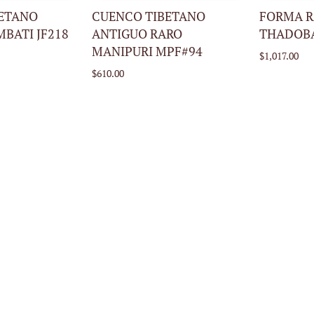
CARRITO
CARRITO
BETANO
CUENCO TIBETANO
FORMA 
BATI JF218
ANTIGUO RARO
THADOBA
MANIPURI MPF#94
$1,017.00
$610.00