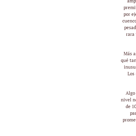
ampl
raros
premi
Juegos de cuencos
por ej
tibetanos
cuenco
pesad
Medios de
rara
comunicación
Accesorios
Más al
Archivo
qué tan
inusu
Los 
Algo
nivel n
de 10
pa
promed