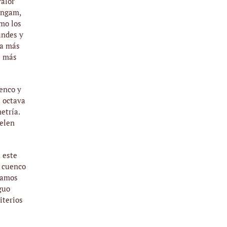
valor
ingam,
omo los
andes y
ta más
s más
uenco y
a octava
etría.
uelen
 este
n cuenco
onamos
guo
iterios