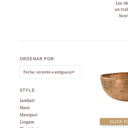
Los ob
un tra
busc
ORDENAR POR:
STYLE:
Jambati
Mani
Manipuri
Lingam
CLICK T