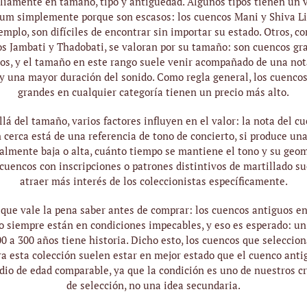
iamente en tamaño, tipo y antigüedad. Algunos tipos tienen un 
um simplemente porque son escasos: los cuencos Mani y Shiva L
emplo, son difíciles de encontrar sin importar su estado. Otros, c
s Jambati y Thadobati, se valoran por su tamaño: son cuencos gr
os, y el tamaño en este rango suele venir acompañado de una no
 y una mayor duración del sonido. Como regla general, los cuenco
grandes en cualquier categoría tienen un precio más alto.
lá del tamaño, varios factores influyen en el valor: la nota del c
 cerca está de una referencia de tono de concierto, si produce un
almente baja o alta, cuánto tiempo se mantiene el tono y su geom
cuencos con inscripciones o patrones distintivos de martillado s
atraer más interés de los coleccionistas específicamente.
 que vale la pena saber antes de comprar: los cuencos antiguos en
o siempre están en condiciones impecables, y eso es esperado: u
0 a 300 años tiene historia. Dicho esto, los cuencos que selecci
ra esta colección suelen estar en mejor estado que el cuenco anti
io de edad comparable, ya que la condición es uno de nuestros cr
de selección, no una idea secundaria.