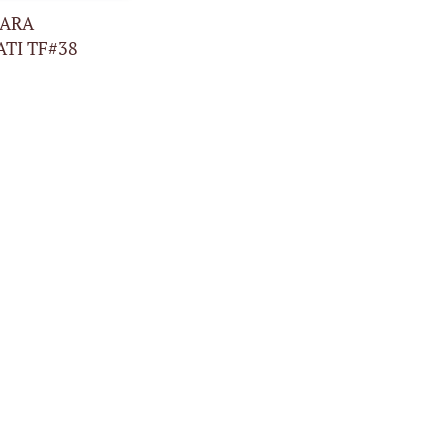
CARRITO
RARA
TI TF#38