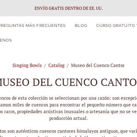
ENVÍO GRATIS DENTRO DE EE. UU.
PREGUNTAS MÁS FRECUENTES
BLOG
CURSO GRATUITO 
ENOS
Certificación de
sanación con son
Curso Gratis
Singing Bowls
/
Catalog
/
Museo del Cuenco Cantor
Portal gratuito pa
estudiantes
USEO DEL CUENCO CANT
matriculados en
cursos
encos de esta colección se seleccionan por una razón: son excepci
amos miles de cuencos para encontrar el pequeño número que cal
os raros, propiedades acústicas inusuales o artesanía que no se ve
producción actual.
tos son auténticos cuencos cantores himalayos antiguos, que var